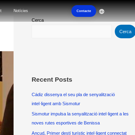
t
Notícies
Contacte
Cerca
Cerca
Recent Posts
Cádiz dissenya el seu pla de senyalització
intel·ligent amb Sismotur
Sismotur impulsa la senyalització intel·ligent a les
noves rutes esportives de Benissa
Ancud, Primer destí turístic intel·ligent connectat