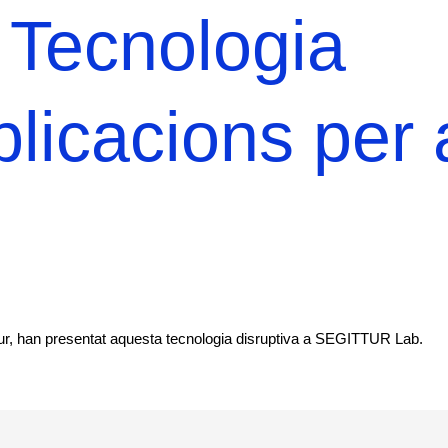
 Tecnologia
plicacions per 
tur, han presentat aquesta tecnologia disruptiva a SEGITTUR Lab.