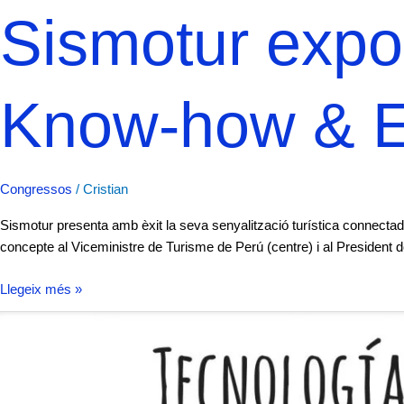
Sismotur expo
Know-how & E
Congressos
/
Cristian
Sismotur presenta amb èxit la seva senyalització turística connectad
concepte al Viceministre de Turisme de Perú (centre) i al Presiden
Llegeix més »
FITUR
2017
–
Tecnologia