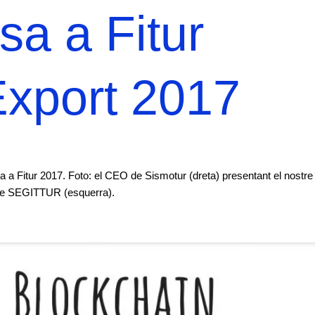
sa a Fitur
xport 2017
a a Fitur 2017. Foto: el CEO de Sismotur (dreta) presentant el nostre
t de SEGITTUR (esquerra).