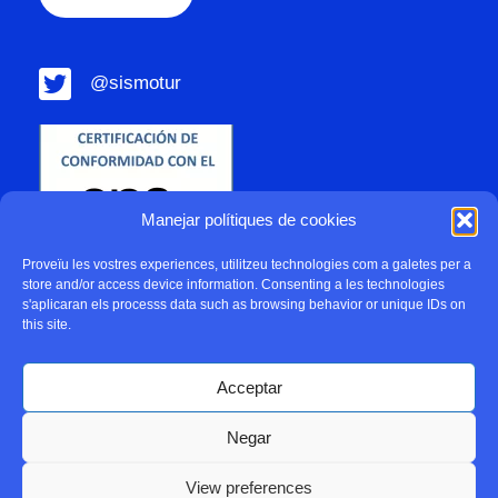
@sismotur
Manejar polítiques de cookies
Proveïu les vostres experiences, utilitzeu technologies com a galetes per a
store and/or access device information. Consenting a les technologies
s'aplicaran els processs data such as browsing behavior or unique IDs on
this site.
Acceptar
Negar
Política de Privadesa
Política de cookies
View preferences
2022 Sismotur |