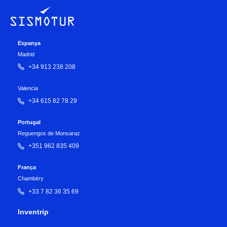
Espanya
Madrid
+34 913 238 208
Valencia
+34 615 82 78 29
Portugal
Reguengos de Monsaraz
+351 962 835 409
França
Chambéry
+33 7 82 36 35 69
Inventrip