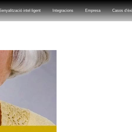
Senyalització intel·ligent
Integracions
Empresa
Casos d’èxi