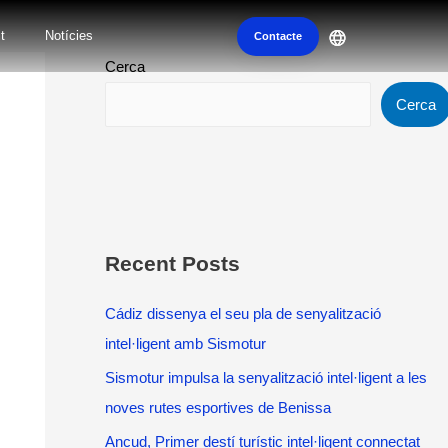
t
Notícies
Contacte
Cerca
Cerca
Recent Posts
Cádiz dissenya el seu pla de senyalització
intel·ligent amb Sismotur
Sismotur impulsa la senyalització intel·ligent a les
noves rutes esportives de Benissa
Ancud, Primer destí turístic intel·ligent connectat