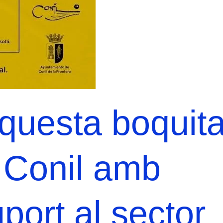
uesta boquita
Conil amb
port al sector