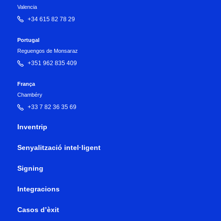
Valencia
+34 615 82 78 29
Portugal
Reguengos de Monsaraz
+351 962 835 409
França
Chambéry
+33 7 82 36 35 69
Inventrip
Senyalització intel·ligent
Signing
Integracions
Casos d’èxit