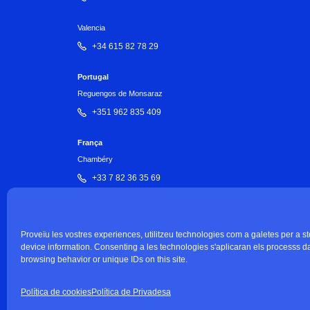
Valencia
+34 615 82 78 29
Portugal
Reguengos de Monsaraz
+351 962 835 409
França
Chambéry
+33 7 82 36 35 69
Proveïu les vostres experiences, utilitzeu technologies com a galetes per a s
device information. Consenting a les technologies s'aplicaran els processs d
Política de Privadesa
Política de cookies
browsing behavior or unique IDs on this site.
Política de cookies
Política de Privadesa