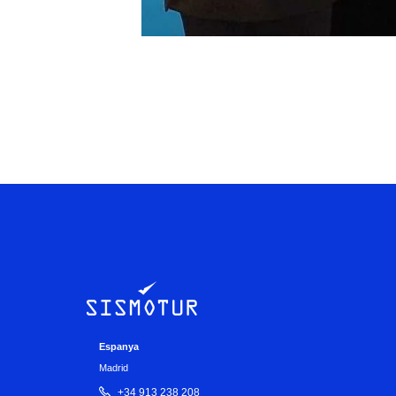
Espanya
Madrid
+34 913 238 208