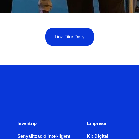
Link Fitur Daily
Inventrip
Empresa
Senyalització intel·ligent
Kit Digital