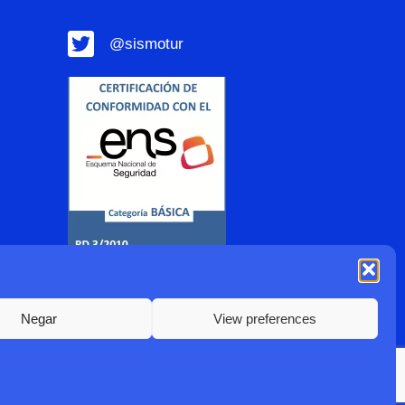
@sismotur
Negar
View preferences
2022 Sismotur |