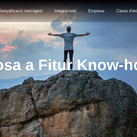
Senyalització intel·ligent
Integracions
Empresa
Casos d’èxi
osa a Fitur Know-h