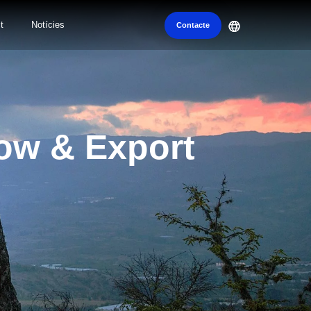
t
Notícies
Contacte
ow & Export