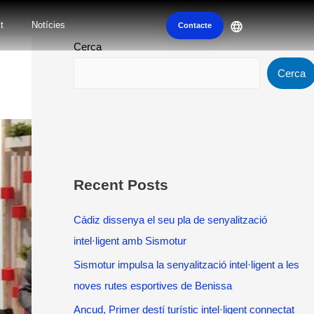
t
Notícies
Contacte
Cerca
Cerca
Recent Posts
Cádiz dissenya el seu pla de senyalització
intel·ligent amb Sismotur
Sismotur impulsa la senyalització intel·ligent a les
noves rutes esportives de Benissa
Ancud, Primer destí turístic intel·ligent connectat