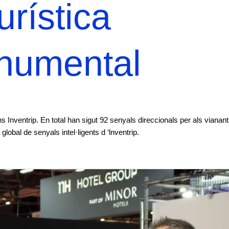
urística
onumental
Inventrip. En total han sigut 92 senyals direccionals per als vianant
obal de senyals intel·ligents d ‘lnventrip.