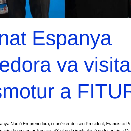
onat Espanya
dora va visita
ismotur a FITU
spanya Nació Emprenedora, i conéixer del seu President, Francisco Po
sió de presentar-li un cas d’èxit de la implantació de Inventrip a Ca