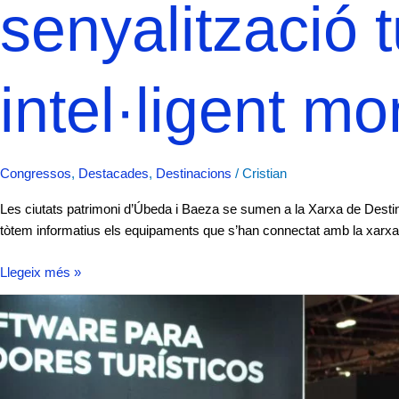
senyalització t
intel·ligent m
Congressos
,
Destacades
,
Destinacions
/
Cristian
Les ciutats patrimoni d’Úbeda i Baeza se sumen a la Xarxa de Destins 
tòtem informatius els equipaments que s’han connectat amb la xarxa gl
Llegeix més »
L’Alt
Comissionat
Espanya
Nació
Emprenedora