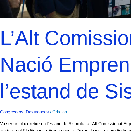
L’Alt Comissi
Nació Emprene
l’estand de S
Congressos
,
Destacades
/
Cristian
Va ser un plaer rebre en l’estand de Sismotur a l’Alt Comissionat E
accions del Pla Espanya Emprenedora. Durant la visita, vam tindre oca