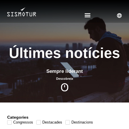
Vés
al
contingut
Últimes notícies
Sempre liderant
Descobreix
Categories
Congressos
Destacades
Destinacions