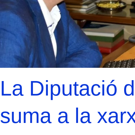
La Diputació d
suma a la xar