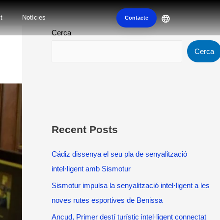
t
Notícies
Contacte
Cerca
Cerca
Recent Posts
Cádiz dissenya el seu pla de senyalització
intel·ligent amb Sismotur
Sismotur impulsa la senyalització intel·ligent a les
noves rutes esportives de Benissa
Ancud, Primer destí turístic intel·ligent connectat