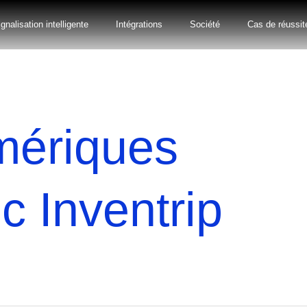
gnalisation intelligente
Intégrations
Société
Cas de réussit
mériques
c Inventrip