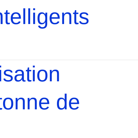
ntelligents
isation
étonne de