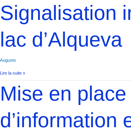
Signalisation
Signalisation i
intelligente
du
lac
lac d’Alqueva
d’Alqueva
Augusto
Lire la suite »
Mise
Mise en place
en
place
des
d’information 
systèmes
d’information
et