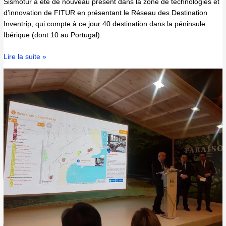
Sismotur a été de nouveau présent dans la zone de technologies et
d’innovation de FITUR en présentant le Réseau des Destination
Inventrip, qui compte à ce jour 40 destination dans la péninsule
Ibérique (dont 10 au Portugal).
Lire la suite »
Smart
Rural
–
Asturies.
FITUR
2019