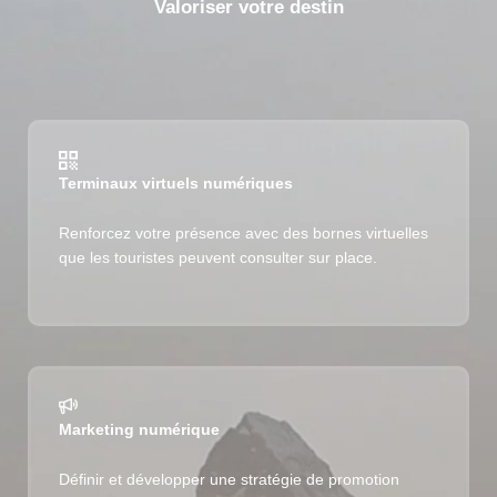
Valoriser votre destin
Terminaux virtuels numériques
Renforcez votre présence avec des bornes virtuelles
que les touristes peuvent consulter sur place.
Marketing numérique
Définir et développer une stratégie de promotion