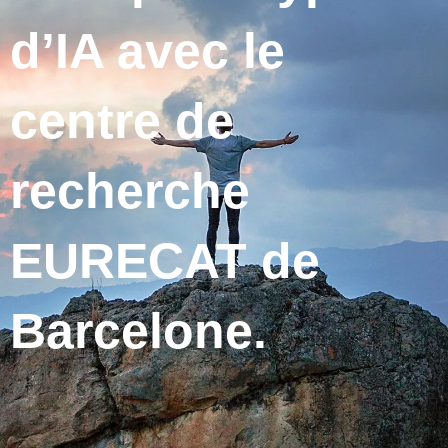
d’IA avec le
centre de
recherche
EURECAT de
Barcelone.