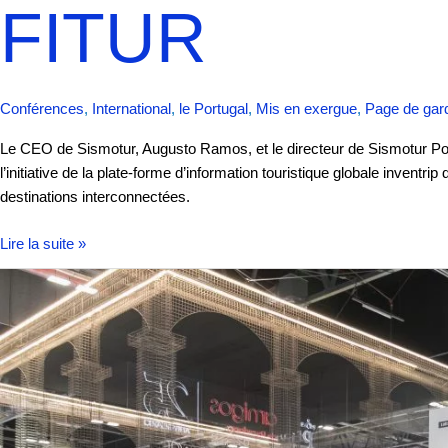
FITUR
Conférences
,
International
,
le Portugal
,
Mis en exergue
,
Page de gar
Le CEO de Sismotur, Augusto Ramos, et le directeur de Sismotur Port
l’initiative de la plate-forme d’information touristique globale inventr
destinations interconnectées.
Lire la suite »
Sismotur
présente
de
nouvelles
innovations
dans
FITUR
Know