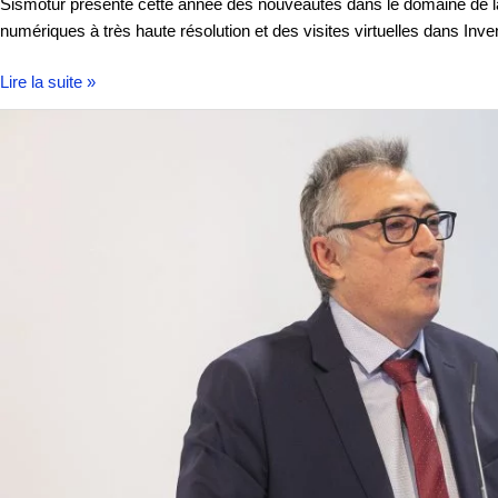
Sismotur présente cette année des nouveautés dans le domaine de la sig
numériques à très haute résolution et des visites virtuelles dans Inv
Lire la suite »
Sismotur
reçoit
un
prix
au
10ème
anniversaire
de
FITUR
Know
How
&
Export