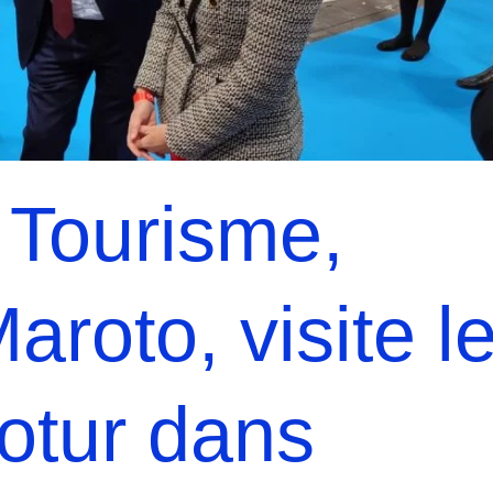
 Tourisme,
roto, visite l
otur dans