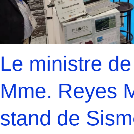
dans
FITUR
Le ministre de
Mme. Reyes Ma
stand de Sism