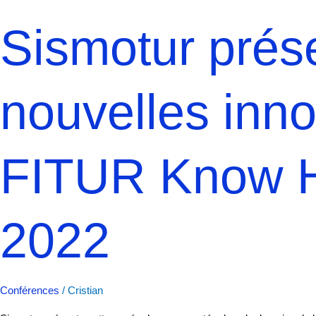
Sismotur prés
nouvelles inn
FITUR Know H
2022
Conférences
/
Cristian