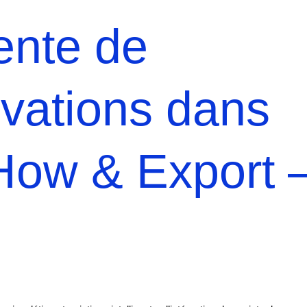
ente de
ovations dans
ow & Export 