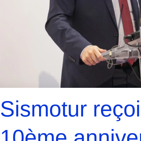
Sismotur reçoi
10ème annive