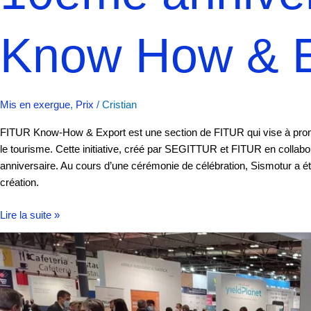
Know How & E
Mis en exergue
,
Prix
/
Cristian
FITUR Know-How & Export est une section de FITUR qui vise à promou
le tourisme. Cette initiative, créé par SEGITTUR et FITUR en colla
anniversaire. Au cours d’une cérémonie de célébration, Sismotur a été 
création.
Lire la suite »
Réunion
de
Sismotur
avec
la