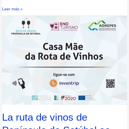
Leer más »
La
ruta
de
vinos
de
Península
de
Setúbal
se
conecta
con
Inventrip
La ruta de vinos de