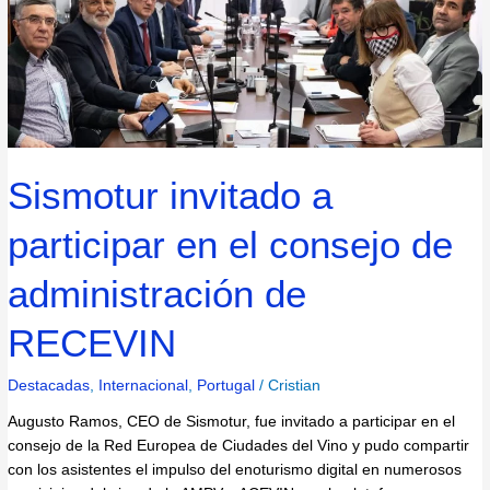
en
el
consejo
de
administración
de
RECEVIN
Sismotur invitado a
participar en el consejo de
administración de
RECEVIN
Destacadas
,
Internacional
,
Portugal
/
Cristian
Augusto Ramos, CEO de Sismotur, fue invitado a participar en el
consejo de la Red Europea de Ciudades del Vino y pudo compartir
con los asistentes el impulso del enoturismo digital en numerosos