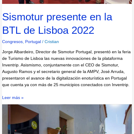
Sismotur presente en la
BTL de Lisboa 2022
Congresos
,
Portugal
/
Cristian
Jorge Albardeiro, Director de Sismotur Portugal, presentó en la feria
de Turismo de Lisboa las nuevas innovaciones de la plataforma
Inventrip. Asismismo, conjuntamente con el CEO de Sismotur,
Augusto Ramos y el secretario general de la AMPV, José Arruda,
presentaron el avance de la digitalización enoturística en Portugal
que cuenta ya con más de 25 municipios conectados con Inventrip.
Leer más »
Vidigueira
y
Moura:
nuevos
municipios