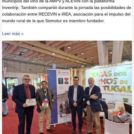
municipios del vino de la AMPV y ACEVIN con la plataforma
Inventrip. También compartió durante la jornada las posibilidades de
colaboración entre RECEVIN e iREA, asociación para el impulso del
mundo rural de la que Sismotur es miembro fundador.
Leer más »
Sismotur
presente
en
la
BTL
de
Lisboa
2022