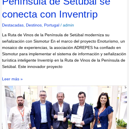
Península de Setúbal se
conecta con Inventrip
Destacadas
,
Destinos
,
Portugal
/
admin
La Ruta de Vinos de la Península de Setúbal moderniza su
señalización con Sismotur En el marco del proyecto Enoturismo, un
mosaico de experiencias, la asociación ADREPES ha confiado en
Sismotur para implementar el sistema de información y señalización
turística inteligente Inventrip en la Ruta de Vinos de la Península de
Setúbal. Este innovador proyecto
Leer más »
Santiago
do
Cacém
se
une
a
la