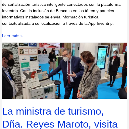
de señalización turística inteligente conectados con la plataforma
Inventrip. Con la inclusión de Beacons en los tótem y paneles
informativos instalados se envía información turística
contextualizada a su localización a través de la App Inventrip.
Leer más »
La
ministra
de
turismo,
Dña.
Reyes
Maroto,
visita
el
stand
La ministra de turismo,
de
Sismotur
Dña. Reyes Maroto, visita
en
FITUR