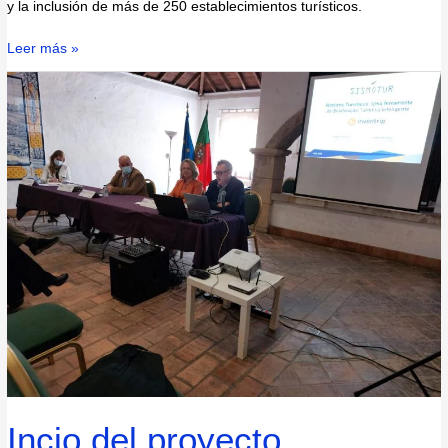
y la inclusión de más de 250 establecimientos turísticos.
Leer más »
Incio
del
proyecto
Enoturismo,
un
mosaico
de
experiencias
Incio del proyecto