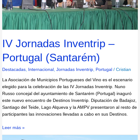
IV Jornadas Inventrip –
Portugal (Santarém)
Destacadas
,
Internacional
,
Jornadas Inventrip
,
Portugal
/
Cristian
La Asociación de Municipios Portugueses del Vino es el escenario
elegido para la celebración de las IV Jornadas Inventrip. Nuno
Russo concejal del ayuntamiento de Santarém (Portugal) inaguró
este nuevo encuentro de Destinos Inventrip. Diputación de Badajoz,
Santiago del Teide, Lago Alqueva y la AMPV presentaron al resto de
participantes las innovaciones llevadas a cabo en sus Destinos.
Leer más »
Los