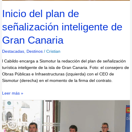
Inicio del plan de
señalización inteligente de
Gran Canaria
Destacadas
,
Destinos
/
Cristian
l Cabildo encarga a Sismotur la redacción del plan de señalización
turística inteligente de la isla de Gran Canaria. Foto: el consejero de
Obras Públicas e Infraestructuras (izquierda) con el CEO de
Sismotur (derecha) en el momento de la firma del contrato.
Leer más »
Reguengos
de
Monsaraz,
primer
destino