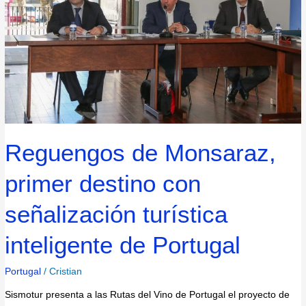
con
señalización
turística
inteligente
de
Portugal
Reguengos de Monsaraz,
primer destino con
señalización turística
inteligente de Portugal
Portugal
/
Cristian
Sismotur presenta a las Rutas del Vino de Portugal el proyecto de