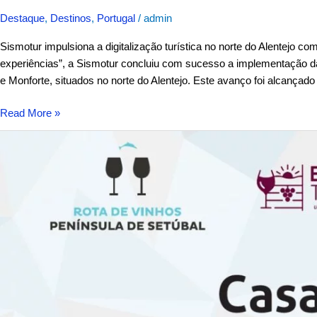
Destaque
,
Destinos
,
Portugal
/
admin
Sismotur impulsiona a digitalização turística no norte do Alentejo c
experiências”, a Sismotur concluiu com sucesso a implementação da
e Monforte, situados no norte do Alentejo. Este avanço foi alcança
Read More »
A
rota
de
vinhos
da
Península
de
Setúbal
conecta-
se
com