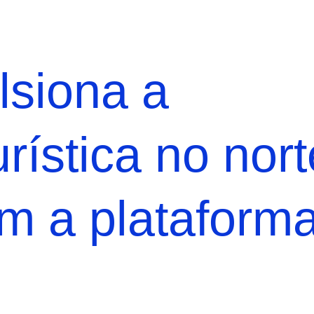
lsiona a
urística no nor
om a plataform