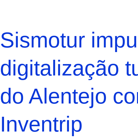
Sismotur impu
digitalização t
do Alentejo c
Inventrip