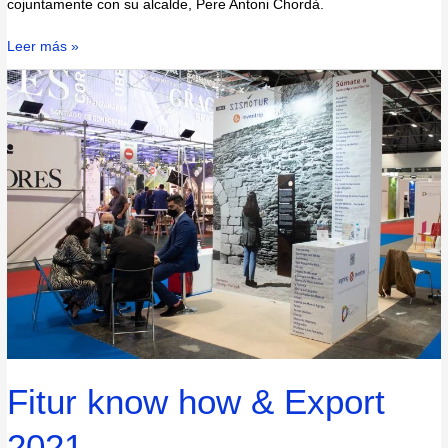
cojuntamente con su alcalde, Pere Antoni Chordà.
Leer más »
Fitur
know
how
&
Export
2021
Fitur know how & Export
2021