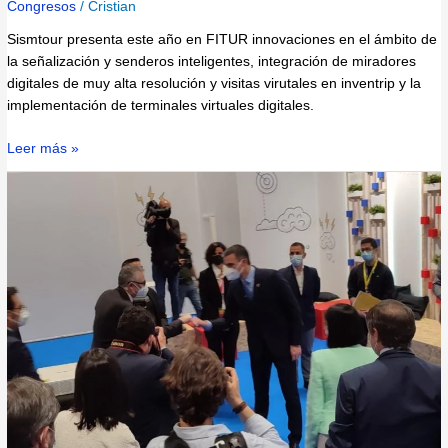
Congresos
/
Cristian
Sismtour presenta este año en FITUR innovaciones en el ámbito de
la señalización y senderos inteligentes, integración de miradores
digitales de muy alta resolución y visitas virutales en inventrip y la
implementación de terminales virtuales digitales.
Leer más »
Sismotur
invitado
al
encuentro
con
el
Presidente
del
Gobierno
en
Fitur
Know
How