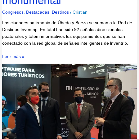
monumental
Congresos
,
Destacadas
,
Destinos
/
Cristian
Las ciudades patirmonio de Úbeda y Baeza se suman a la Red de
Destinos Inventrip. En total han sido 92 señales direccionales
peatonales y tótem informativos los equipamientos que se han
conectado con la red global de señales inteligentes de lnventrip.
Leer más »
EL
Alto
Comisionado
España
Nación
Emprendedora
visitó
el
stand
de
Sismotur