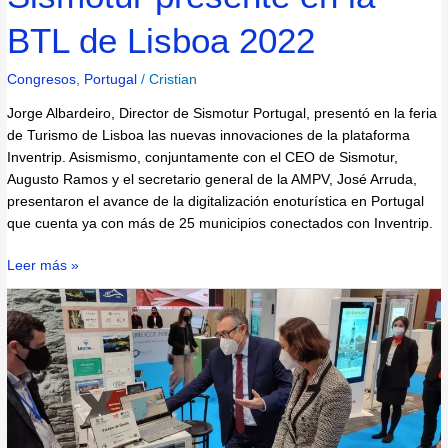
BTL de Lisboa 2022
Congresos
,
Portugal
/
Cristian
Jorge Albardeiro, Director de Sismotur Portugal, presentó en la feria
de Turismo de Lisboa las nuevas innovaciones de la plataforma
Inventrip. Asismismo, conjuntamente con el CEO de Sismotur,
Augusto Ramos y el secretario general de la AMPV, José Arruda,
presentaron el avance de la digitalización enoturística en Portugal
que cuenta ya con más de 25 municipios conectados con Inventrip.
Leer más »
La
ministra
de
turismo,
Dña.
Reyes
Maroto,