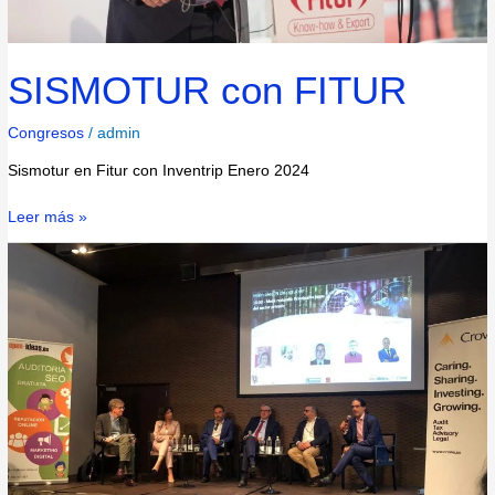
SISMOTUR con FITUR
Congresos
/
admin
Sismotur en Fitur con Inventrip Enero 2024
Leer más »
Sismotur
participa
en
el
congreso
de
IA
y
tendencias
de