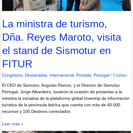
visita
el
stand
La ministra de turismo,
de
Sismotur
Dña. Reyes Maroto, visita
en
FITUR
el stand de Sismotur en
FITUR
Congresos
,
Destacadas
,
Internacional
,
Portada
,
Portugal
/
Cristian
El CEO de Sismotur, Augusto Ramos, y el Director de Sismotur
Portugal, Jorge Albardeiro, tuvieron la ocasión de presentar a la
ministra la iniciativa de la plataforma global Inventrip de información
turística de la península ibérica que cuenta con más de 40.000
recursos y 100 Destinos conectados.
Leer más »