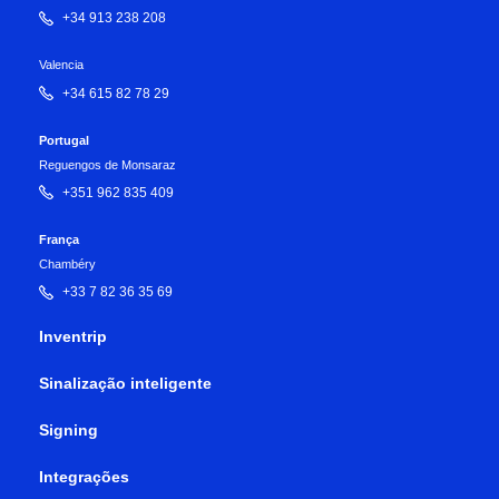
+34 913 238 208
Valencia
+34 615 82 78 29
Portugal
Reguengos de Monsaraz
+351 962 835 409
França
Chambéry
+33 7 82 36 35 69
Inventrip
Sinalização inteligente
Signing
Integrações