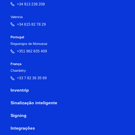
+34 913 238 208
Valencia
+34 615 82 78 29
Portugal
Reguengos de Monsaraz
+351 962 835 409
França
Chambéry
+33 7 82 36 35 69
Inventrip
Sinalização inteligente
Signing
Integrações