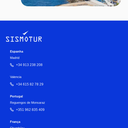
Espanha
Madrid
+34 913 238 208
Valencia
+34 615 82 78 29
Portugal
Reguengos de Monsaraz
+351 962 835 409
França
Chambéry