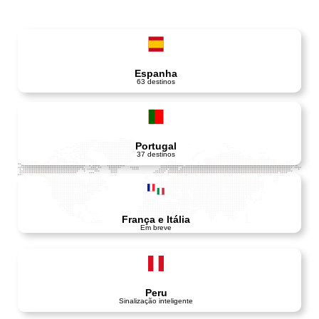
Espanha
63 destinos
Portugal
37 destinos
França e Itália
Em breve
Peru
Sinalização inteligente