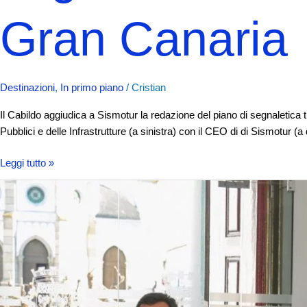
Gran Canaria
Destinazioni
,
In primo piano
/
Cristian
Il Cabildo aggiudica a Sismotur la redazione del piano di segnaletica tur
Pubblici e delle Infrastrutture (a sinistra) con il CEO di di Sismotur (
Leggi tutto »
Reguengos
de
Monsaraz,
prima
destinazione
turistica
intelligente
del