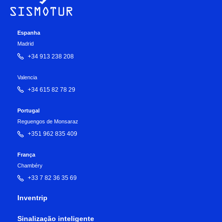
Espanha
Madrid
+34 913 238 208
Valencia
+34 615 82 78 29
Portugal
Reguengos de Monsaraz
+351 962 835 409
França
Chambéry
+33 7 82 36 35 69
Inventrip
Sinalização inteligente