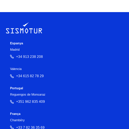
Espanya
Madrid
+34 913 238 208
Valencia
+34 615 82 78 29
Portugal
Reguengos de Monsaraz
+351 962 835 409
França
Chambéry
+33 7 82 36 35 69