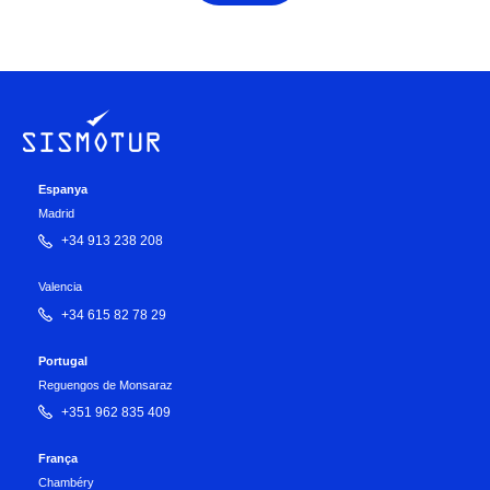
Espanya
Madrid
+34 913 238 208
Valencia
+34 615 82 78 29
Portugal
Reguengos de Monsaraz
+351 962 835 409
França
Chambéry