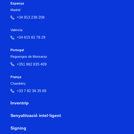
Espanya
Madrid
+34 913 238 208
Valencia
+34 615 82 78 29
Portugal
Reguengos de Monsaraz
+351 962 835 409
França
Chambéry
+33 7 82 36 35 69
Inventrip
Senyalització intel·ligent
Signing