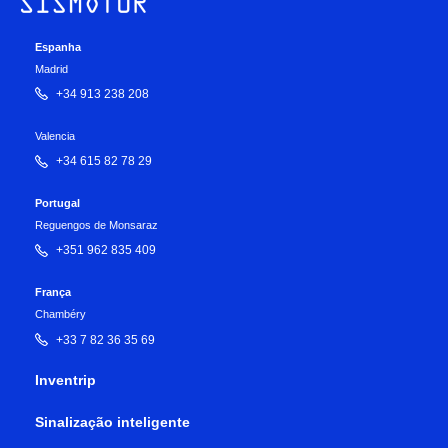
Espanha
Madrid
+34 913 238 208
Valencia
+34 615 82 78 29
Portugal
Reguengos de Monsaraz
+351 962 835 409
França
Chambéry
+33 7 82 36 35 69
Inventrip
Sinalização inteligente