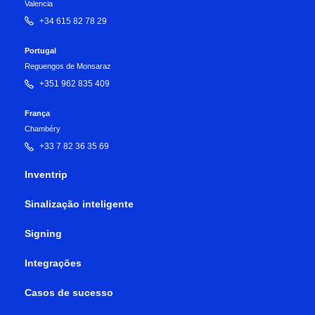
Valencia
+34 615 82 78 29
Portugal
Reguengos de Monsaraz
+351 962 835 409
França
Chambéry
+33 7 82 36 35 69
Inventrip
Sinalização inteligente
Signing
Integrações
Casos de sucesso