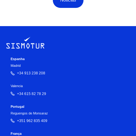
Espanha
Madrid
+34 913 238 208
Valencia
+34 615 82 78 29
Portugal
Reguengos de Monsaraz
+351 962 835 409
França