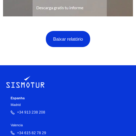
Baixar relatório
Espanha
Madrid
+34 913 238 208
Valencia
+34 615 82 78 29