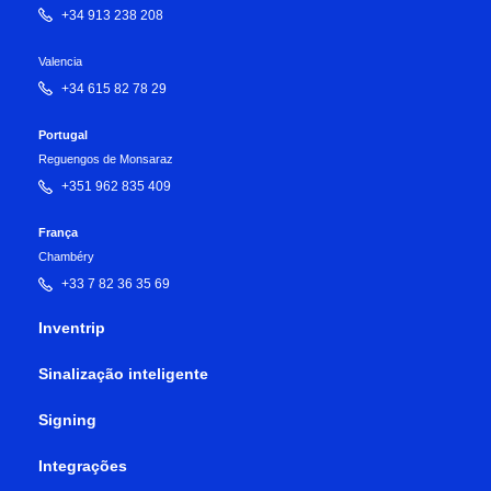
+34 913 238 208
Valencia
+34 615 82 78 29
Portugal
Reguengos de Monsaraz
+351 962 835 409
França
Chambéry
+33 7 82 36 35 69
Inventrip
Sinalização inteligente
Signing
Integrações