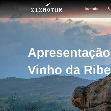
Skip
to
Inventrip
Si
content
Apresentação 
Vinho da Ribe