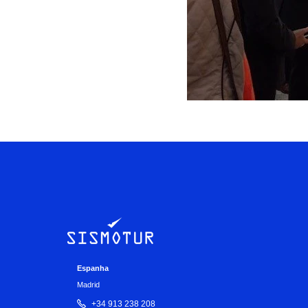
Espanha
Madrid
+34 913 238 208