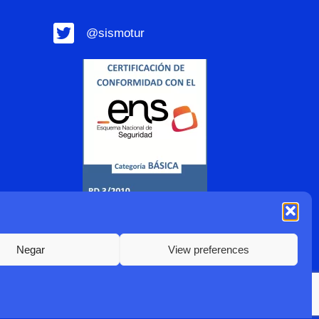
@sismotur
Negar
View preferences
2022 Sismotur |