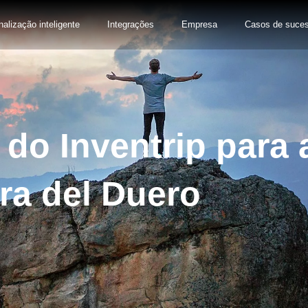
nalização inteligente
Integrações
Empresa
Casos de suce
do Inventrip para 
ra del Duero