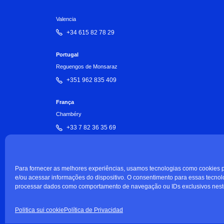
Valencia
+34 615 82 78 29
Portugal
Reguengos de Monsaraz
+351 962 835 409
França
Chambéry
+33 7 82 36 35 69
Para fornecer as melhores experiências, usamos tecnologias como cookies
e/ou acessar informações do dispositivo. O consentimento para essas tecnol
Política de privacidade
Política de cookies
processar dados como comportamento de navegação ou IDs exclusivos neste
Politica sui cookie
Política de Privacidad