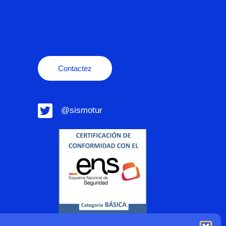
Contactez
@sismotur