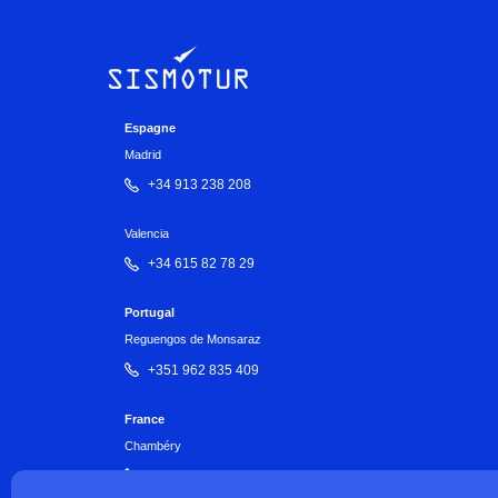
Espagne
Madrid
+34 913 238 208
Valencia
+34 615 82 78 29
Portugal
Reguengos de Monsaraz
+351 962 835 409
France
Chambéry
+33 7 82 36 35 69